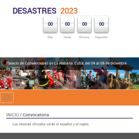
DESASTRES
2023
00
00
00
00
Días
Horas
Minutos
Segundos
Palacio de Convenciones de La Habana, Cuba, del 04 al 08 de diciembre
de 2023
Toggle
navigation
INICIO
/ Convocatoria
Los idiomas oficiales serán el español y el inglés